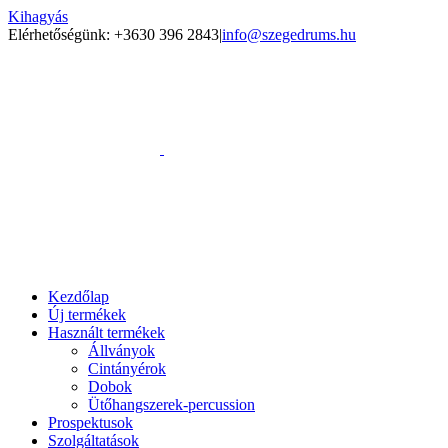
Kihagyás
Elérhetőségünk: +3630 396 2843
|
info@szegedrums.hu
Kezdőlap
Új termékek
Használt termékek
Állványok
Cintányérok
Dobok
Ütőhangszerek-percussion
Prospektusok
Szolgáltatások