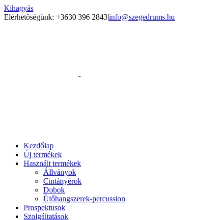
Kihagyás
Elérhetőségünk: +3630 396 2843
|
info@szegedrums.hu
Kezdőlap
Új termékek
Használt termékek
Állványok
Cintányérok
Dobok
Ütőhangszerek-percussion
Prospektusok
Szolgáltatások