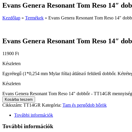
Evans Genera Resonant Tom Reso 14″ do
Kezdőlap
»
Termékek
»
Evans Genera Resonant Tom Reso 14″ dob
Evans Genera Resonant Tom Reso 14″ do
11900
Ft
Készleten
Egyrétegű (1*0,254 mm Mylar fólia) átlátszó felületű dobbőr. Kétréteg
Készleten
Evans Genera Resonant Tom Reso 14" dobbőr - TT14GR mennyisé
Kosárba teszem
Cikkszám:
TT14GR
Kategória:
Tam és pergődob bőrök
További információk
További információk