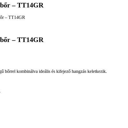
bbőr – TT14GR
bőr – TT14GR
bbőr – TT14GR
ű bőrrel kombinálva ideális és kifejező hangzás keletkezik.
g