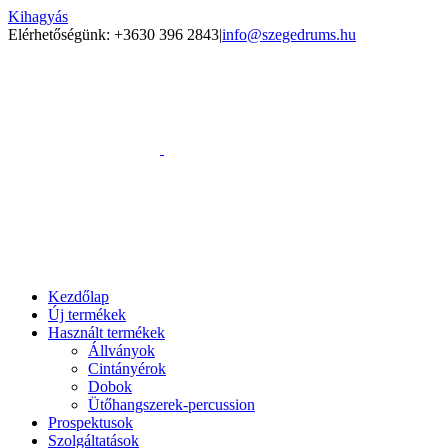
Kihagyás
Elérhetőségünk: +3630 396 2843
|
info@szegedrums.hu
Kezdőlap
Új termékek
Használt termékek
Állványok
Cintányérok
Dobok
Ütőhangszerek-percussion
Prospektusok
Szolgáltatások