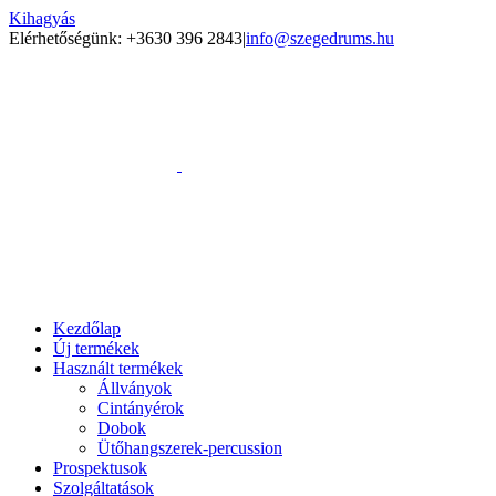
Kihagyás
Elérhetőségünk: +3630 396 2843
|
info@szegedrums.hu
Kezdőlap
Új termékek
Használt termékek
Állványok
Cintányérok
Dobok
Ütőhangszerek-percussion
Prospektusok
Szolgáltatások