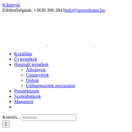
Kihagyás
Elérhetőségünk: +3630 396 2843
|
info@szegedrums.hu
Kezdőlap
Új termékek
Használt termékek
Állványok
Cintányérok
Dobok
Ütőhangszerek-percussion
Prospektusok
Szolgáltatások
Magamról
Keresés...