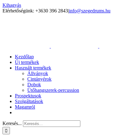
Kihagyás
Elérhetőségünk: +3630 396 2843
|
info@szegedrums.hu
Kezdőlap
Új termékek
Használt termékek
Állványok
Cintányérok
Dobok
Ütőhangszerek-percussion
Prospektusok
Szolgáltatások
Magamról
Keresés...