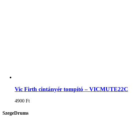
Vic Firth cintányér tompító – VICMUTE22C
4900
Ft
SzegeDrums