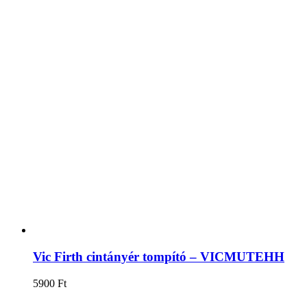
Vic Firth cintányér tompító – VICMUTEHH
5900
Ft