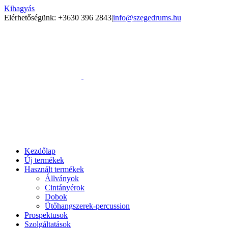
Kihagyás
Elérhetőségünk: +3630 396 2843
|
info@szegedrums.hu
Kezdőlap
Új termékek
Használt termékek
Állványok
Cintányérok
Dobok
Ütőhangszerek-percussion
Prospektusok
Szolgáltatások