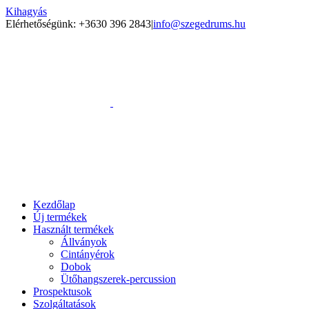
Kihagyás
Elérhetőségünk: +3630 396 2843
|
info@szegedrums.hu
Kezdőlap
Új termékek
Használt termékek
Állványok
Cintányérok
Dobok
Ütőhangszerek-percussion
Prospektusok
Szolgáltatások