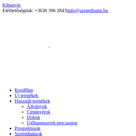
Kihagyás
Elérhetőségünk: +3630 396 2843
|
info@szegedrums.hu
Kezdőlap
Új termékek
Használt termékek
Állványok
Cintányérok
Dobok
Ütőhangszerek-percussion
Prospektusok
Szolgáltatások