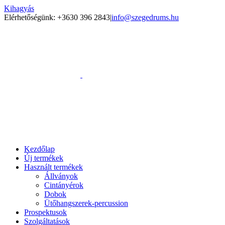
Kihagyás
Elérhetőségünk: +3630 396 2843
|
info@szegedrums.hu
Kezdőlap
Új termékek
Használt termékek
Állványok
Cintányérok
Dobok
Ütőhangszerek-percussion
Prospektusok
Szolgáltatások