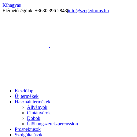
Kihagyás
Elérhetőségünk: +3630 396 2843
|
info@szegedrums.hu
Kezdőlap
Új termékek
Használt termékek
Állványok
Cintányérok
Dobok
Ütőhangszerek-percussion
Prospektusok
Szolgáltatások