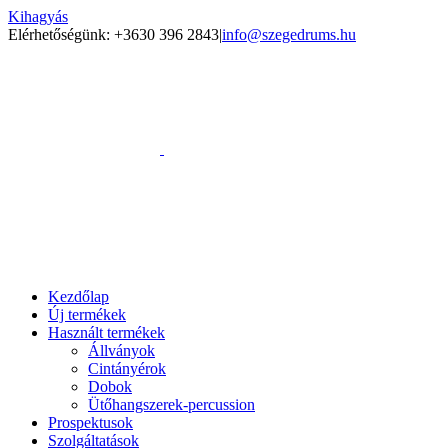
Kihagyás
Elérhetőségünk: +3630 396 2843
|
info@szegedrums.hu
Kezdőlap
Új termékek
Használt termékek
Állványok
Cintányérok
Dobok
Ütőhangszerek-percussion
Prospektusok
Szolgáltatások