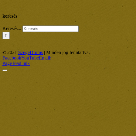
keresés
Keresés...
© 2021
SzegeDrums
| Minden jog fenntartva.
Facebook
YouTube
Email:
Page load link